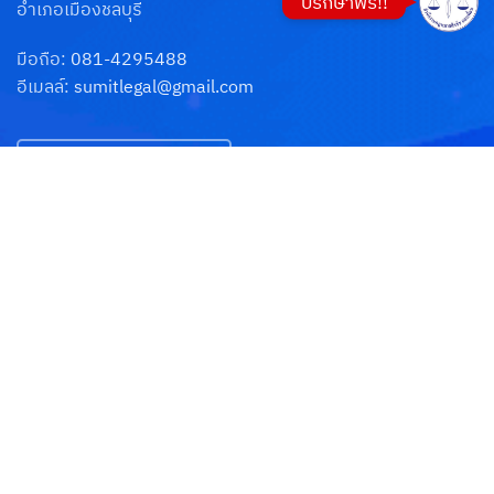
ปรึกษาฟรี!!
อำเภอเมืองชลบุรี
มือถือ:
081-4295488
อีเมลล์:
sumitlegal@gmail.com
เข้าดูแผนที่ GOOGLE MAP
คิวอาร์โค๊ดไลน์