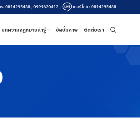
ทร.
0814295488
,
0991620412
,
เบอร์ไลน์ :
0814295488
บทความกฎหมายน่ารู้
อัลบั้มภาพ
ติดต่อเรา
D