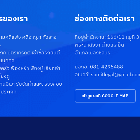
รของเรา
ช่องทางติดต่อเรา
วามคดีแพ่ง คดีอาญา ทั่วราช
ที่อยู่สำนักงาน: 166/11 หมู่ที่ 
ร
พระยาสัจจา ตำบลเสม็ด
ิโภค บัตรเครดิต เช่าซื้อรถยนต์
อำเภอเมืองชลบุรี
วนบุคคล
มือถือ:
081-4295488
รัว ฟ้องหย่า ฟ้องชู้ เรียกค่า
อีเมลล์:
sumitlegal@gmail.co
้ยงดู
้านอื่นๆ รับจัดทำและตรวจสอบ
กประเภท
เข้าดูแผนที่ GOOGLE MAP