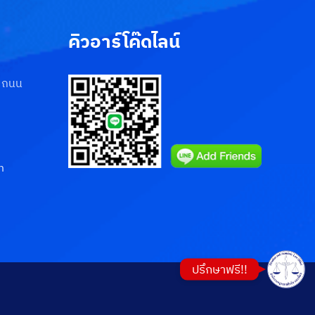
คิวอาร์โค๊ดไลน์
Phone
3 ถนน
Line
อีเมล
m
Google Map
ปรึกษาฟรี!!