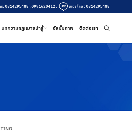
ทร.
0814295488
,
0991620412
,
เบอร์ไลน์ :
0814295488
บทความกฎหมายน่ารู้
อัลบั้มภาพ
ติดต่อเรา
HTING