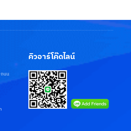
คิวอาร์โค๊ดไลน์
3 ถนน
m
Phone
Line