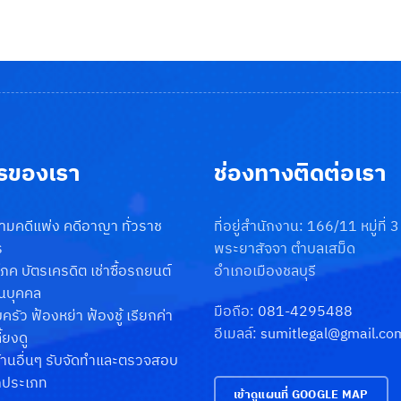
รของเรา
ช่องทางติดต่อเรา
วามคดีแพ่ง คดีอาญา ทั่วราช
ที่อยู่สำนักงาน: 166/11 หมู่ที่ 
ร
พระยาสัจจา ตำบลเสม็ด
ิโภค บัตรเครดิต เช่าซื้อรถยนต์
อำเภอเมืองชลบุรี
วนบุคคล
มือถือ:
081-4295488
รัว ฟ้องหย่า ฟ้องชู้ เรียกค่า
อีเมลล์:
sumitlegal@gmail.co
้ยงดู
้านอื่นๆ รับจัดทำและตรวจสอบ
กประเภท
เข้าดูแผนที่ GOOGLE MAP